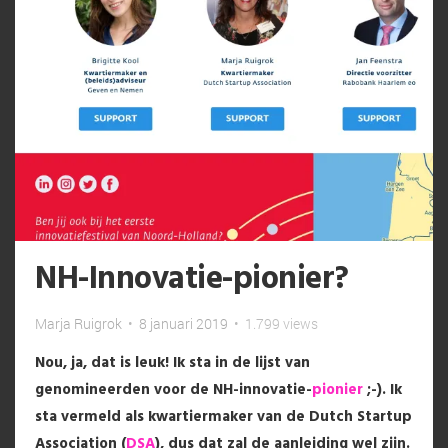
NH-Innovatie-pionier?
Marja Ruigrok
•
8 januari 2019
•
1.799 views
Nou, ja, dat is leuk! Ik sta in de lijst van
genomineerden voor de NH-innovatie-
pionier
;-). Ik
sta vermeld als kwartiermaker van de Dutch Startup
Association (
DSA
), dus dat zal de aanleiding wel zijn.