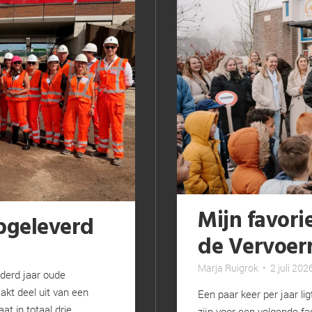
Mijn favori
pgeleverd
de Vervoer
Marja Ruigrok
•
2 juli 202
nderd jaar oude
akt deel uit van een
Een paar keer per jaar li
t in totaal drie
zijn voor een volgende fase