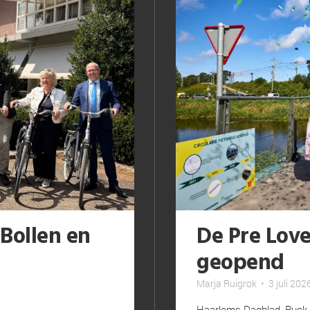
Bollen en
De Pre Loved
geopend
Marja Ruigrok
•
3 juli 202
Haarlems Dagblad, Puck 