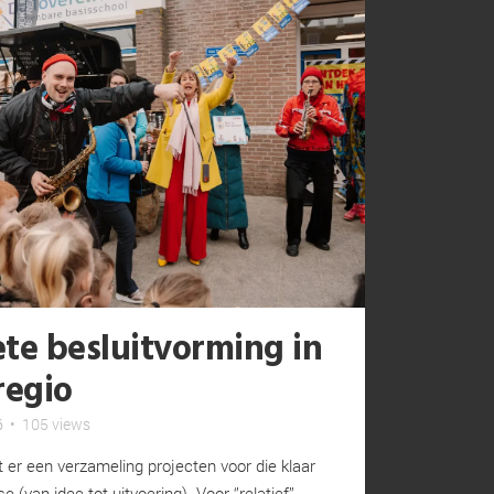
ete besluitvorming in
regio
6
•
105 views
gt er een verzameling projecten voor die klaar
 (van idee tot uitvoering). Voor ‘’relatief’’