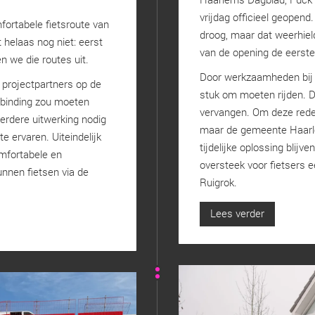
vrijdag officieel geopend
mfortabele fietsroute van
droog, maar dat weerhield
 helaas nog niet: eerst
van de opening de eerst
n we die routes uit.
Door werkzaamheden bij 
 projectpartners op de
stuk om moeten rijden. 
rbinding zou moeten
vervangen. Om deze reden
erdere uitwerking nodig
maar de gemeente Haarl
e ervaren. Uiteindelijk
tijdelijke oplossing blij
omfortabele en
oversteek voor fietsers e
nnen fietsen via de
Ruigrok.
Lees verder