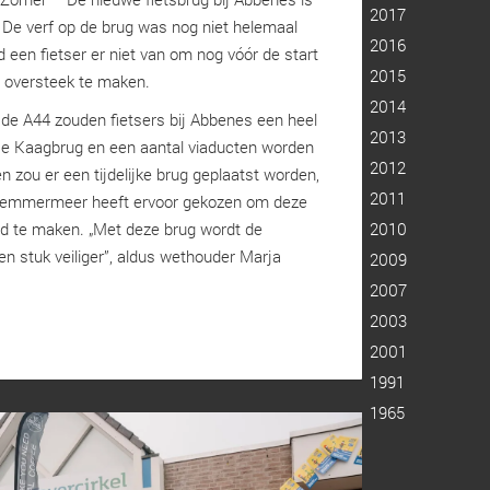
2017
. De verf op de brug was nog niet helemaal
2016
 een fietser er niet van om nog vóór de start
2015
e oversteek te maken.
2014
de A44 zouden fietsers bij Abbenes een heel
2013
De Kaagbrug en een aantal viaducten worden
2012
 zou er een tijdelijke brug geplaatst worden,
2011
emmermeer heeft ervoor gekozen om deze
vend te maken. „Met deze brug wordt de
2010
en stuk veiliger”, aldus wethouder Marja
2009
2007
2003
2001
1991
1965