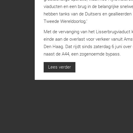
viaducten en een brug in de belangrijke snelwe
hebben tanks van de Duitsers en geallieerden 
Tweede Wereldoorlog.’
Met de vervanging van het Lisserbrugviaduct 
einde aan de overlast voor verkeer vanuit Ams
Den Haag. Dat rijdt sinds zaterdag 6 juni over 
naast de A44, een zogenoemde bypass.
Lees verder