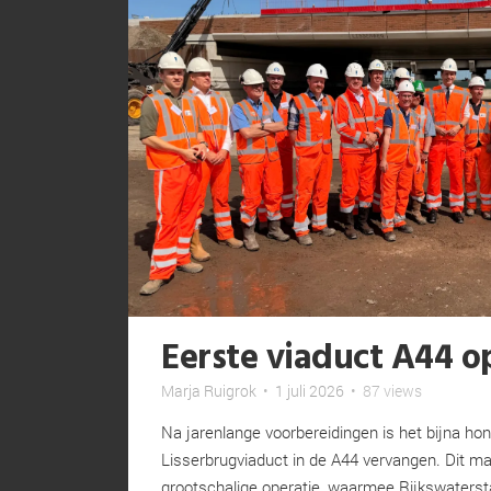
Eerste viaduct A44 o
Marja Ruigrok
•
1 juli 2026
•
87 views
Na jarenlange voorbereidingen is het bijna ho
Lisserbrugviaduct in de A44 vervangen. Dit ma
grootschalige operatie, waarmee Rijkswaterstaa