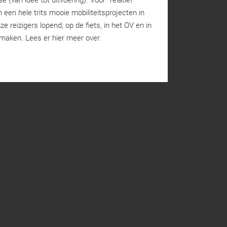
 een hele trits mooie mobiliteitsprojecten in
e reizigers lopend, op de fiets, in het OV en in
 maken. Lees er hier meer over.