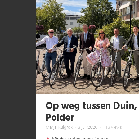
Op weg tussen Duin, 
Polder
Marja Ruigrok
•
3 juli 2026
•
113 views
Minder praten, meer fietsen