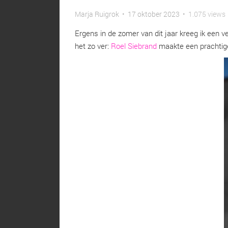
Marja Ruigrok
•
17 oktober 2023
•
1.075 views
Ergens in de zomer van dit jaar kreeg ik een v
het zo ver:
Roel Siebrand
maakte een prachtige