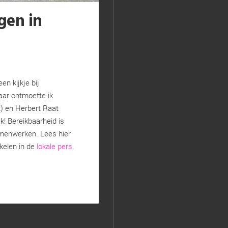
gen in
n kijkje bij
aar ontmoette ik
) en Herbert Raat
k! Bereikbaarheid is
amenwerken. Lees hier
ikelen in de
lokale pers
.