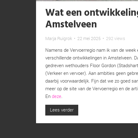
Wat een ontwikkelin
Amstelveen
Marja Ruigrok
•
22 mei 2025
•
292 views
Namens de Vervoerregio nam ik van de week ee
verschillende ontwikkelingen in Amstelveen. D
gedreven wethouders Floor Gordon (Stadshart
(Verkeer en vervoer). Aan ambities geen gebre
daarbij voorwaardelijk. Fijn dat we zo goed s
meer op de site van de Vervoerregio en de art
En
deze
.
Lees verder