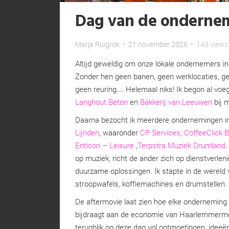
Dag van de onderne
Marja Ruigrok
•
21 november 2025
•
149 views
Altijd geweldig om onze lokale ondernemers in 
Zonder hen geen banen, geen werklocaties, ge
geen reuring…. Helemaal niks! Ik begon al vo
Langhout Beton
en
Bakkerij van Leeuwen
bij m
Daarna bezocht ik meerdere ondernemingen i
Lijnden
, waaronder
CP Services
,
CoffeeClick B
Enticon – Leisure
,
Terpstra Muziek Drumland
.
op muziek, richt de ander zich op dienstverleni
duurzame oplossingen. Ik stapte in de wereld
stroopwafels, koffiemachines en drumstellen.
De aftermovie laat zien hoe elke onderneming 
bijdraagt aan de economie van Haarlemmerme
terugblik op deze dag vol ontmoetingen, ideeën