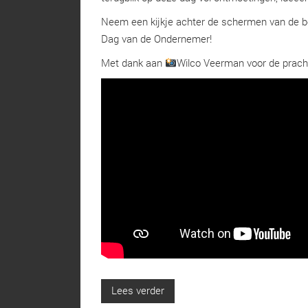
Neem een kijkje achter de schermen van de b
Dag van de Ondernemer!
Met dank aan
Wilco Veerman voor de prachti
Lees verder