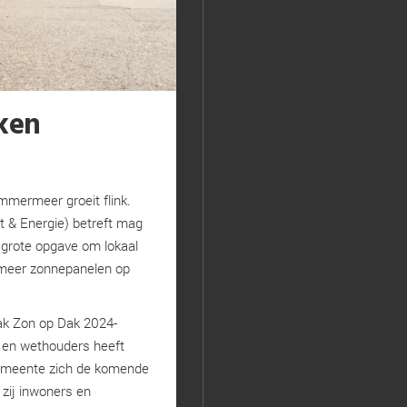
ken
mmermeer groeit flink.
t & Energie) betreft mag
 grote opgave om lokaal
 meer zonnepanelen op
pak Zon op Dak 2024-
 en wethouders heeft
gemeente zich de komende
zij inwoners en