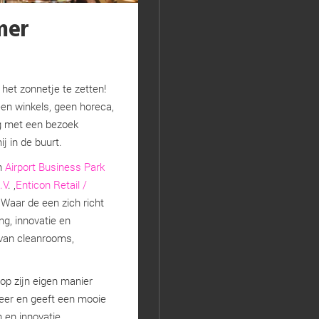
mer
het zonnetje te zetten!
en winkels, geen horeca,
eg met een bezoek
ij in de buurt.
n
Airport Business Park
.V
. ,
Enticon Retail /
 Waar de een zich richt
ng, innovatie en
 van cleanrooms,
op zijn eigen manier
er en geeft een mooie
 en innovatie.