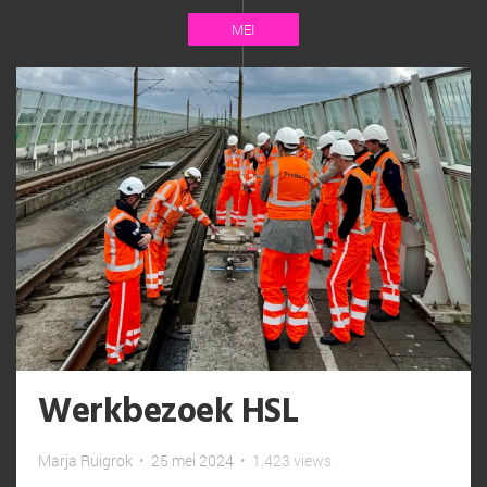
MEI
Werkbezoek HSL
Marja Ruigrok
•
25 mei 2024
•
1.423 views