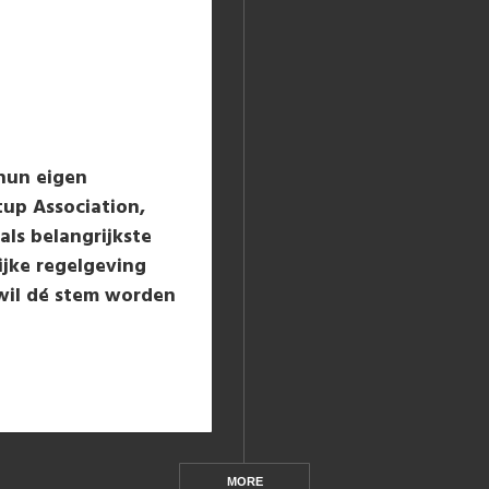
hun eigen
tup Association,
als belangrijkste
ijke regelgeving
 wil dé stem worden
MORE