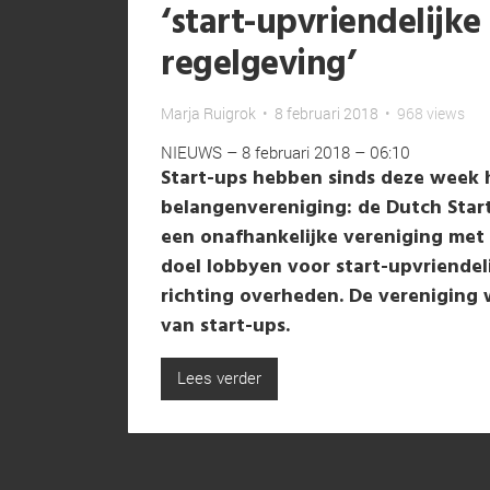
‘start-upvriendelijke
regelgeving’
Marja Ruigrok
•
8 februari 2018
•
968 views
NIEUWS
–
8 februari 2018 – 06:10
Start-ups hebben sinds deze week 
belangenvereniging: de Dutch Star
een onafhankelijke vereniging met 
doel lobbyen voor start-upvriendel
richting overheden. De vereniging
van start-ups.
Lees verder