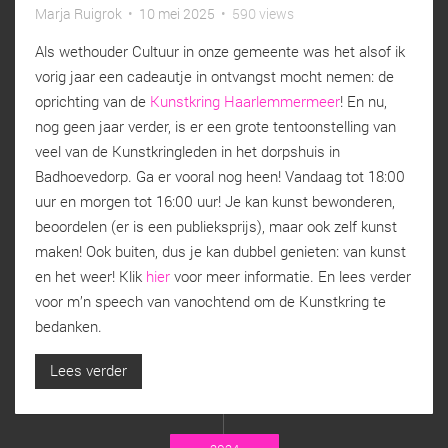
Marja Ruigrok
•
10 mei 2025
•
590 views
Als wethouder Cultuur in onze gemeente was het alsof ik
vorig jaar een cadeautje in ontvangst mocht nemen: de
oprichting van de
Kunstkring Haarlemmermeer
! En nu,
nog geen jaar verder, is er een grote tentoonstelling van
veel van de Kunstkringleden in het dorpshuis in
Badhoevedorp. Ga er vooral nog heen! Vandaag tot 18:00
uur en morgen tot 16:00 uur! Je kan kunst bewonderen,
beoordelen (er is een publieksprijs), maar ook zelf kunst
maken! Ook buiten, dus je kan dubbel genieten: van kunst
en het weer! Klik
hier
voor meer informatie. En lees verder
voor m’n speech van vanochtend om de Kunstkring te
bedanken.
Lees verder