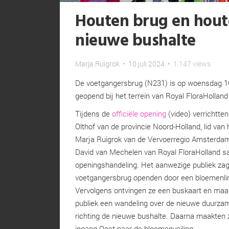
Houten brug en houte
nieuwe bushalte
Marja Ruigrok
•
10 juli 2024
•
1.147 views
De voetgangersbrug (N231) is op woensdag 10 
geopend bij het terrein van Royal FloraHollan
Tijdens de
officiële opening
(video) verrichtt
Olthof van de provincie Noord-Holland, lid van 
Marja Ruigrok van de Vervoerregio Amsterdam 
David van Mechelen van Royal FloraHolland 
openingshandeling. Het aanwezige publiek zag
voetgangersbrug openden door een bloemenlin
Vervolgens ontvingen ze een buskaart en ma
publiek een wandeling over de nieuwe duurza
richting de nieuwe bushalte. Daarna maakten z
ingang Oost naar de bloemenveiling.