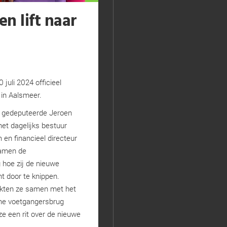
n lift naar
juli 2024 officieel
d in Aalsmeer.
en gedeputeerde Jeroen
het dagelijks bestuur
en financieel directeur
samen de
 hoe zij de nieuwe
t door te knippen.
akten ze samen met het
me voetgangersbrug
e een rit over de nieuwe