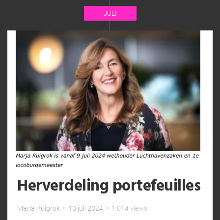
JULI
Herverdeling portefeuilles
Marja Ruigrok
•
10 juli 2024
•
1.014 views