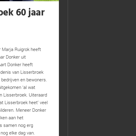
oek 60 jaar
Marja Ruigrok heeft
ar Donker uit
Aart Donker heeft
edenis van Lisserbroek
, bedrijven en bewoners.
uitgekomen ‘al wat
an Lisserbroek. Uiteraard
t Lisserbroek heet’ veel
hilderen. Meneer Donker
eken aan het
s samen nog erg
 nog elke dag van.