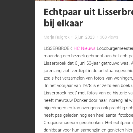
Echtpaar uit Lisserbr
bij elkaar
Marja Ruigrok
•
5 juni 2023
•
608 views
LISSERBROEK
HC Nieuws
Locoburgemeester 
maandag een bezoek gebracht aan het echtpa
Lisserbroek dat 6 juni 60-jaar getrouwd was. 
jarenlang zich verdiept in de ontstaansgeschi
zoals het verzamelen van foto’s van woningen
In het voorjaar van 1978 is er zelfs een boek 
Lisserbroek heet’ met foto’s van de historie v
heeft mevrouw Donker door haar inbreng ‘al wa
bijgedragen en kan overigens ook prachtig sc
heeft pas geleden nog een heel aantal fotobo
Cruquiusmuseum geschonken. Het echtpaar i
dankbaar voor hun samenzijn en genieten hier