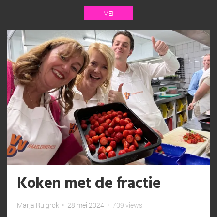
MEI
Koken met de fractie
Marja Ruigrok
•
28 mei 2024
•
709 views