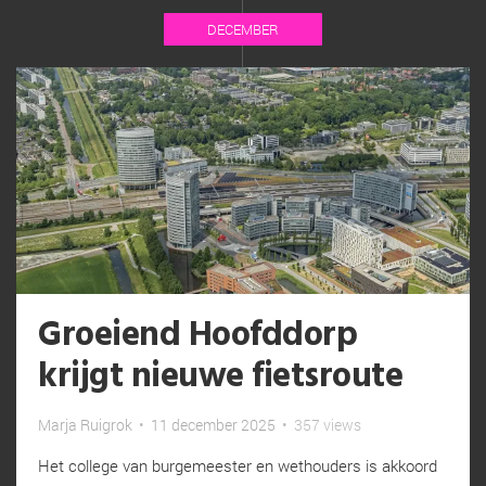
DECEMBER
Groeiend Hoofddorp
krijgt nieuwe fietsroute
Marja Ruigrok
•
11 december 2025
•
357 views
Het college van burgemeester en wethouders is akkoord