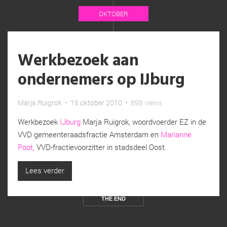
OKTOBER
Werkbezoek aan
ondernemers op IJburg
Marja Ruigrok
•
15 oktober 2010
•
898 views
Werkbezoek
IJburg
Marja Ruigrok, woordvoerder EZ in de
VVD gemeenteraadsfractie Amsterdam en
Marianne
Poot,
VVD-fractievoorzitter in stadsdeel Oost.
Lees verder
THE END