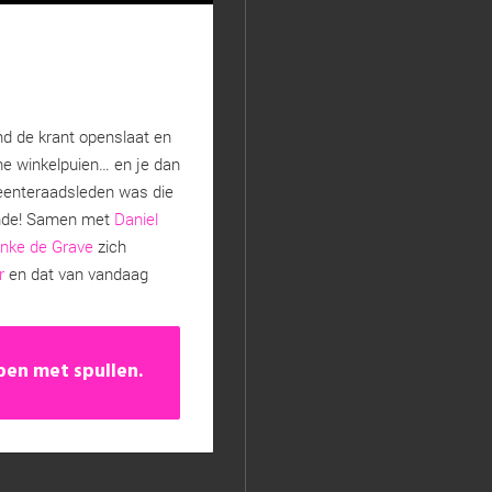
nd de krant openslaat en
che winkelpuien… en je dan
emeenteraadsleden was die
diende! Samen met
Daniel
enke de Grave
zich
r
en dat van vandaag
pen met spullen.