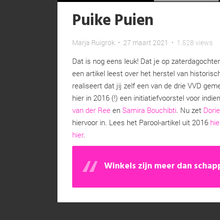
Puike Puien
Marja Ruigrok
•
27 maart 2021
•
1.528 views
Dat is nog eens leuk! Dat je op zaterdagochte
een artikel leest over het herstel van historis
realiseert dat jij zelf een van de drie VVD g
hier in 2016 (!) een initiatiefvoorstel voor in
van der Ree
en
Samira Bouchibti
. Nu zet
Dori
hiervoor in. Lees het Parool-artikel uit 2016
hie
hier
.
Winkels zijn meer dan schap