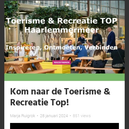
Kom naar de Toerisme &
Recreatie Top!
Marja Ruigrok
•
28 januari 2024
•
851 views