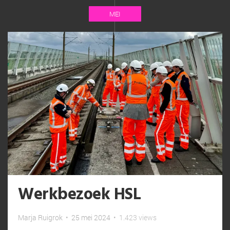
MEI
Werkbezoek HSL
Marja Ruigrok
•
25 mei 2024
•
1.423 views