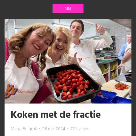
MEI
Koken met de fractie
Marja Ruigrok
•
28 mei 2024
•
706 views