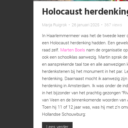
Holocaust herdenkin
Marja Ruigrok
•
26 januari 2025
•
367 views
In Haarlemmermeer was het de tweede keer 
een Holocaust herdenking hadden. Een geweldig
raad zelf.
Marten Boels
nam de organisatie op 
ook een schoolklas aanwezig. Martin sprak de le
en aansprekende taal toe en alle aanwezigen l
herdenkstenen bij het monument in het par. 
herdenking. Daarnaast mocht ik aanwezig zijn 
herdenking in Amsterdam. Ik was onder de ind
in het bijzonder van het prachtig gezongen “R
van Veen en de binnenkomende woorden van A
Toen hij 11 of 12 jaar was, was hij met z’n om
Hollandse Schouwburg:
Lees verder