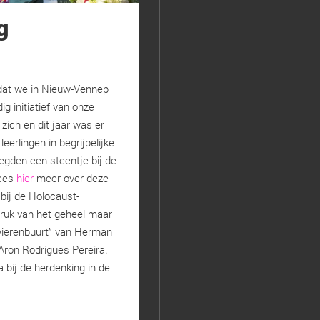
g
dat we in Nieuw-Vennep
 initiatief van onze
zich en dit jaar was er
erlingen in begrijpelijke
egden een steentje bij de
Lees
hier
meer over deze
bij de Holocaust-
ruk van het geheel maar
ivierenbuurt” van Herman
ron Rodrigues Pereira.
a bij de herdenking in de