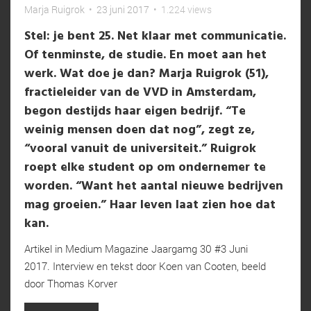
Marja Ruigrok
•
23 juni 2017
•
1.224 views
Stel: je bent 25. Net klaar met communicatie.
Of tenminste, de studie. En moet aan het
werk. Wat doe je dan? Marja Ruigrok (51),
fractieleider van de VVD in Amsterdam,
begon destijds haar eigen bedrijf. “Te
weinig mensen doen dat nog”, zegt ze,
“vooral vanuit de universiteit.” Ruigrok
roept elke student op om ondernemer te
worden. “Want het aantal nieuwe bedrijven
mag groeien.” Haar leven laat zien hoe dat
kan.
Artikel in Medium Magazine Jaargamg 30 #3 Juni
2017. Interview en tekst door Koen van Cooten, beeld
door Thomas Korver