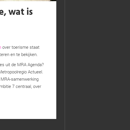
, wat is
m
over toerisme staat
teren en te bekijken.
ies uit de MRA Agenda?
Metropoolregio Actueel.
 de MRA-samenwerking
bitie 7 centraal, over