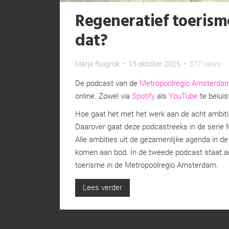
Regeneratief toerisme
dat?
Marja Ruigrok
•
13 oktober 2025
•
377 views
De podcast van de
Metropoolregio Amsterda
online. Zowel via
Spotify
als
YouTube
te beluis
Hoe gaat het met het werk aan de acht ambit
Daarover gaat deze podcastreeks in de serie 
Alle ambities uit de gezamenlijke agenda in
komen aan bod. In de tweede podcast staat am
toerisme in de Metropoolregio Amsterdam.
Lees verder