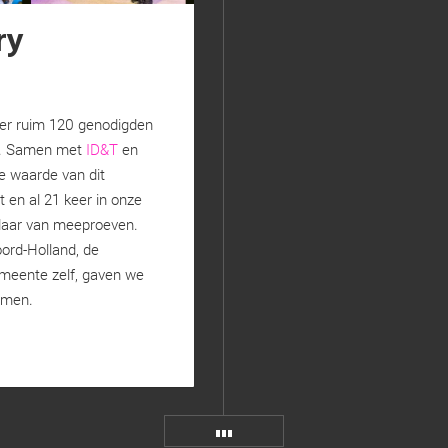
ry
r ruim 120 genodigden
. Samen met
ID&T
en
e waarde van dit
 en al 21 keer in onze
 daar van meeproeven.
ord-Holland, de
emeente zelf, gaven we
ermen.
MORE