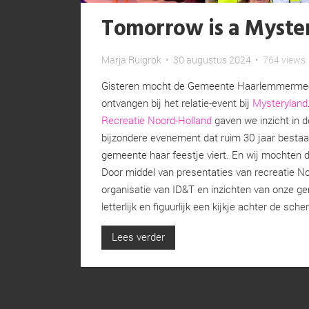
Tomorrow is a Myste
Marja Ruigrok
•
30 augustus 2024
•
764 views
Gisteren mocht de Gemeente Haarlemmermee
ontvangen bij het relatie-event bij
Mysteryland
Recreatie Noord-Holland
gaven we inzicht in d
bijzondere evenement dat ruim 30 jaar bestaat
gemeente haar feestje viert. En wij mochten
Door middel van presentaties van recreatie No
organisatie van ID&T en inzichten van onze g
letterlijk en figuurlijk een kijkje achter de sch
Lees verder