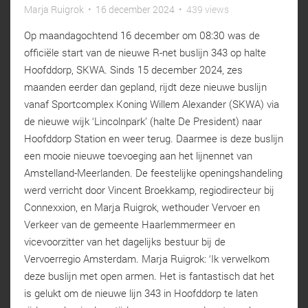
Marja Ruigrok
•
16 december 2024
•
439 views
Op maandagochtend 16 december om 08:30 was de
officiële start van de nieuwe R-net buslijn 343 op halte
Hoofddorp, SKWA. Sinds 15 december 2024, zes
maanden eerder dan gepland, rijdt deze nieuwe buslijn
vanaf Sportcomplex Koning Willem Alexander (SKWA) via
de nieuwe wijk ‘Lincolnpark’ (halte De President) naar
Hoofddorp Station en weer terug. Daarmee is deze buslijn
een mooie nieuwe toevoeging aan het lijnennet van
Amstelland-Meerlanden. De feestelijke openingshandeling
werd verricht door Vincent Broekkamp, regiodirecteur bij
Connexxion, en Marja Ruigrok, wethouder Vervoer en
Verkeer van de gemeente Haarlemmermeer en
vicevoorzitter van het dagelijks bestuur bij de
Vervoerregio Amsterdam. Marja Ruigrok: ‘Ik verwelkom
deze buslijn met open armen. Het is fantastisch dat het
is gelukt om de nieuwe lijn 343 in Hoofddorp te laten