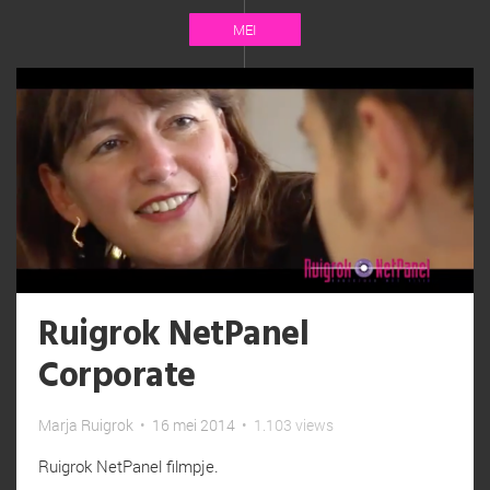
MEI
Ruigrok NetPanel
Corporate
Marja Ruigrok
•
16 mei 2014
•
1.103 views
Ruigrok NetPanel filmpje.