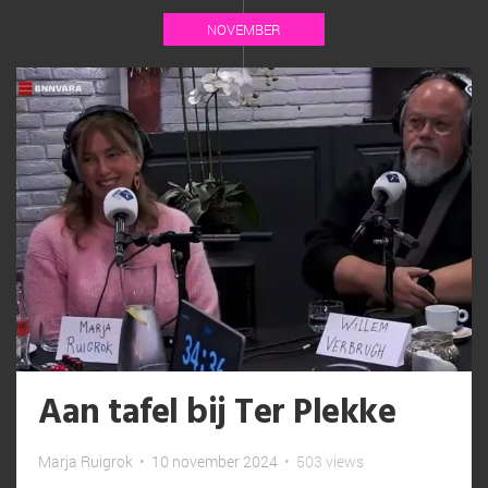
NOVEMBER
Aan tafel bij Ter Plekke
Marja Ruigrok
•
10 november 2024
•
503 views