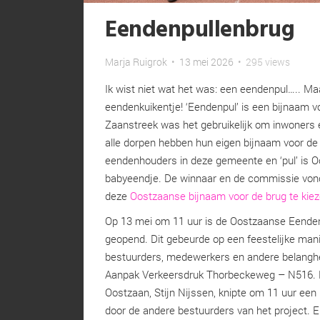
Eendenpullenbrug
Marja Ruigrok
•
13 mei 2026
•
295 views
Ik wist niet wat het was: een eendenpul….. Ma
eendenkuikentje! ‘Eendenpul’ is een bijnaam v
Zaanstreek was het gebruikelijk om inwoners 
alle dorpen hebben hun eigen bijnaam voor de
eendenhouders in deze gemeente en ‘pul’ is 
babyeendje. De winnaar en de commissie vo
deze
Oostzaanse bijnaam voor de brug te kie
Op 13 mei om 11 uur is de Oostzaanse Eendenp
geopend. Dit gebeurde op een feestelijke man
bestuurders, medewerkers en andere belangh
Aanpak Verkeersdruk Thorbeckeweg – N516. 
Oostzaan, Stijn Nijssen, knipte om 11 uur een 
door de andere bestuurders van het project. E