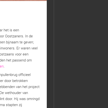
ar het is een
oor Oostzaners. In de
een bijnaam te geven;
 inwoners. Er waren veel
Oostzaans voor een
nden het passend om
zen
.
ullenbrug officieel
ier door betrokken
ebbenden van het project
De wethouder van
lint door. Hij was omringd
rna stapten zij