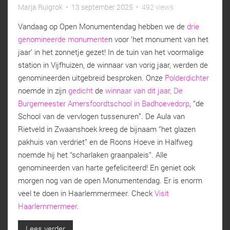
Marja Ruigrok
•
13 september 2025
•
492 views
Vandaag op Open Monumentendag hebben we de
drie
genomineerde monumente
n voor ‘het monument van het
jaar’ in het zonnetje gezet! In de tuin van het voormalige
station in Vijfhuizen, de winnaar van vorig jaar, werden de
genomineerden uitgebreid besproken. Onze
Polderdichter
noemde in zijn
gedicht
de
winnaar van dit jaar, De
Burgemeester Amersfoordtschool in Badhoevedorp
, ‘’de
School van de vervlogen tussenuren”. De Aula van
Rietveld in Zwaanshoek kreeg de bijnaam ‘’het glazen
pakhuis van verdriet’’ en de Roons Hoeve in Halfweg
noemde hij het ‘’scharlaken graanpaleis’’. Alle
genomineerden van harte gefeliciteerd! En geniet ook
morgen nog van de open Monumentendag. Er is enorm
veel te doen in Haarlemmermeer. Check
Visit
Haarlemmermeer
.
Lees verder