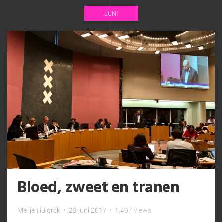
JUNI
Bloed, zweet en tranen
Marja Ruigrok
•
29 juni 2017
•
1.497 views