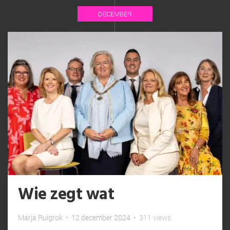
DECEMBER
Wie zegt wat
Marja Ruigrok
•
12 december 2024
•
311 views