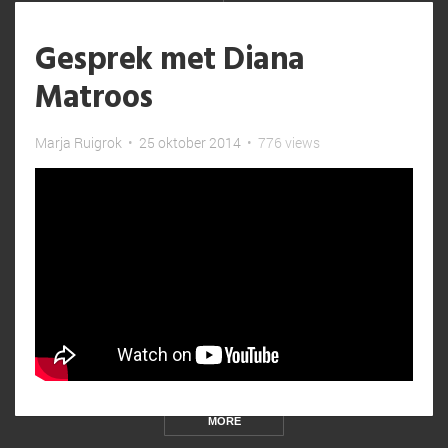
Gesprek met Diana
Matroos
Marja Ruigrok
•
25 oktober 2014
•
776 views
MORE