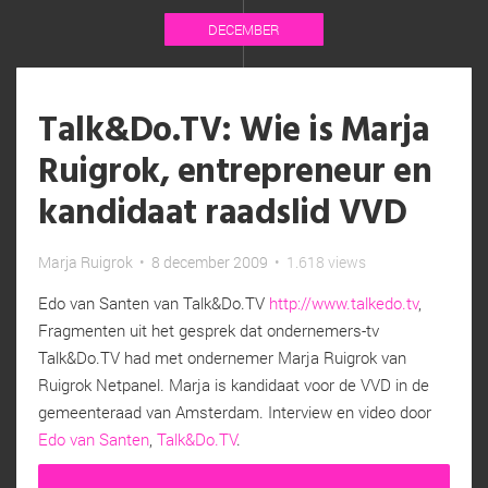
DECEMBER
Talk&Do.TV: Wie is Marja
Ruigrok, entrepreneur en
kandidaat raadslid VVD
Marja Ruigrok
•
8 december 2009
•
1.618 views
Edo van Santen van Talk&Do.TV
http://www.talkedo.tv
,
Fragmenten uit het gesprek dat ondernemers-tv
Talk&Do.TV had met ondernemer Marja Ruigrok van
Ruigrok Netpanel. Marja is kandidaat voor de VVD in de
gemeenteraad van Amsterdam. Interview en video door
Edo van Santen
,
Talk&Do.TV
.