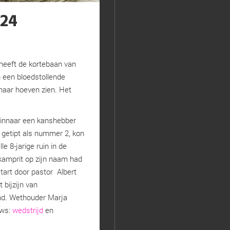
024
heeft de kortebaan van
n een bloedstollende
haar hoeven zien. Het
winnaar een kanshebber
 getipt als nummer 2, kon
le 8-jarige ruin in de
 kamprit op zijn naam had
start door pastor Albert
bijzijn van
d. Wethouder Marja
uws:
wedstrijd
en