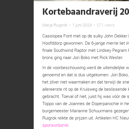
Kortebaandraverij 2
Marja Ruigrok
•
1 juni 2024
•
571 views
Cassiopea Font met op de sulky John Dekker 
Hoofddorp gewonnen. De 6-jarige merrie liet i
finale Southwind Raptor met Lindsey Pegram 
brons ging naar Jori Boko met Rick Wester.
In de voorbeschouwing werd de uiteindelijke 
genoemd en dat is dus uitgekomen. Jori Boko,
het zilver niet waarmaken en dat terwijl de snel
allereerste rit op de Kruisweg de beslissende
gebracht. Toeval of niet, juist hij was vóór de 
Toppo van de Joannes de Doperparochie in het 
burgemeester Marianne Schuurmans gezegen
Ruigrok reikte de prijzen uit. Artikelen HC Nie
sponsorborrel
.