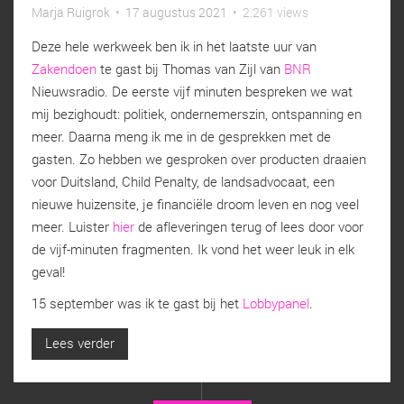
Marja Ruigrok
•
17 augustus 2021
•
2.261 views
Deze hele werkweek ben ik in het laatste uur van
Zakendoen
te gast bij Thomas van Zijl van
BNR
Nieuwsradio. De eerste vijf minuten bespreken we wat
mij bezighoudt: politiek, ondernemerszin, ontspanning en
meer. Daarna meng ik me in de gesprekken met de
gasten. Zo hebben we gesproken over producten draaien
voor Duitsland, Child Penalty, de landsadvocaat, een
nieuwe huizensite, je financiële droom leven en nog veel
meer. Luister
hier
de afleveringen terug of lees door voor
de vijf-minuten fragmenten. Ik vond het weer leuk in elk
geval!
15 september was ik te gast bij het
Lobbypanel
.
Lees verder