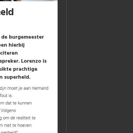
held
n de burgemeester
en hierbij
citeren
spreker. Lorenzo is
uikte prachtige
en superheld.
 zijn moet je aan niemand
fout is.
Om dat te kunnen
 Volgens
om de realiteit te
m niet te hoeven
uperheld!”