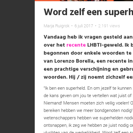
Word zelf een super
Marja Ruigrok
•
6 juli 2017
•
2.191 views
Vandaag heb ik vragen gesteld aa
over het
recente
LHBTI-geweld. Ik b
begonnen door enkele woorden te 
van Lorenzo Borella, een recente in
een prachtige verschijning en gebr
woorden. Hij / zij noemt zichzelf e
“Ik ben een superheld. En om jezelf te kunnen
de kans geven om jou te vertellen wat juist of 
Niemand! Mensen moeten zich veilig voelen! 
bereiken hebben we meer bondgenoten nodig!
wetenschappers hebben we superhelden nodig 
ontsnappen, ik zeg we hebben ze juist nodig o
vluchten van de werkelijkheid. Word zelf een s