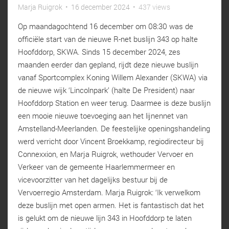
Marja Ruigrok
•
16 december 2024
•
437 views
Op maandagochtend 16 december om 08:30 was de
officiële start van de nieuwe R-net buslijn 343 op halte
Hoofddorp, SKWA. Sinds 15 december 2024, zes
maanden eerder dan gepland, rijdt deze nieuwe buslijn
vanaf Sportcomplex Koning Willem Alexander (SKWA) via
de nieuwe wijk ‘Lincolnpark’ (halte De President) naar
Hoofddorp Station en weer terug. Daarmee is deze buslijn
een mooie nieuwe toevoeging aan het lijnennet van
Amstelland-Meerlanden. De feestelijke openingshandeling
werd verricht door Vincent Broekkamp, regiodirecteur bij
Connexxion, en Marja Ruigrok, wethouder Vervoer en
Verkeer van de gemeente Haarlemmermeer en
vicevoorzitter van het dagelijks bestuur bij de
Vervoerregio Amsterdam. Marja Ruigrok: ‘Ik verwelkom
deze buslijn met open armen. Het is fantastisch dat het
is gelukt om de nieuwe lijn 343 in Hoofddorp te laten