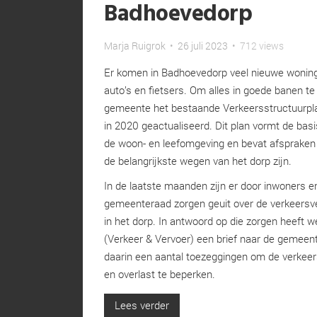
Badhoevedorp
Marja Ruigrok
•
26 juli 2023
•
712 views
Er komen in Badhoevedorp veel nieuwe woning
auto’s en fietsers. Om alles in goede banen te
gemeente het bestaande Verkeersstructuurpl
in 2020 geactualiseerd. Dit plan vormt de basi
de woon- en leefomgeving en bevat afspraken
de belangrijkste wegen van het dorp zijn.
In de laatste maanden zijn er door inwoners e
gemeenteraad zorgen geuit over de verkeersvei
in het dorp. In antwoord op die zorgen heeft 
(Verkeer & Vervoer) een brief naar de gemee
daarin een aantal toezeggingen om de verkeers
en overlast te beperken.
Lees verder