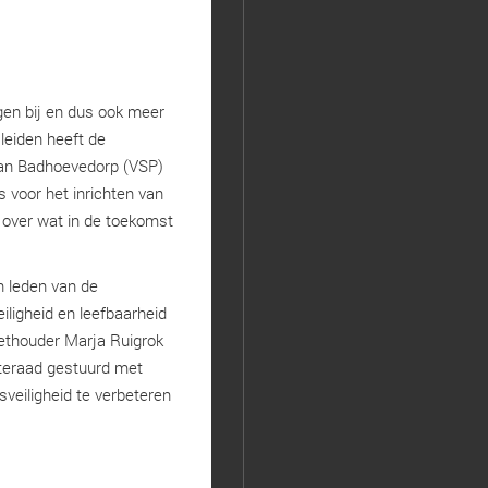
en bij en dus ook meer
 leiden heeft de
an Badhoevedorp (VSP)
s voor het inrichten van
 over wat in de toekomst
n leden van de
ligheid en leefbaarheid
wethouder Marja Ruigrok
nteraad gestuurd met
veiligheid te verbeteren