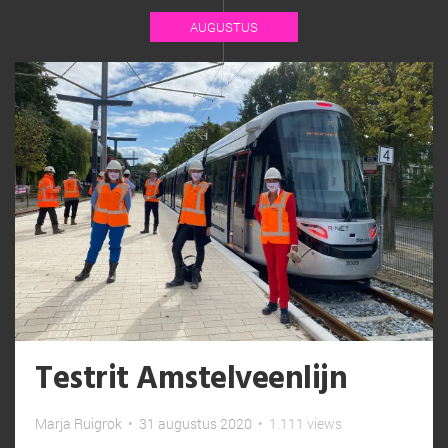
AUGUSTUS
Testrit Amstelveenlijn
Marja Ruigrok
•
31 augustus 2020
•
1.111 views