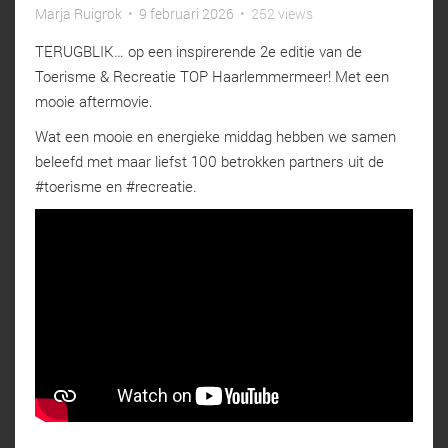
Marja Ruigrok
•
9 februari 2026
•
252 views
TERUGBLIK… op een inspirerende 2e editie van de
Toerisme & Recreatie TOP Haarlemmermeer! Met een
mooie aftermovie.
Wat een mooie en energieke middag hebben we samen
beleefd met maar liefst 100 betrokken partners uit de
#toerisme en #recreatie.