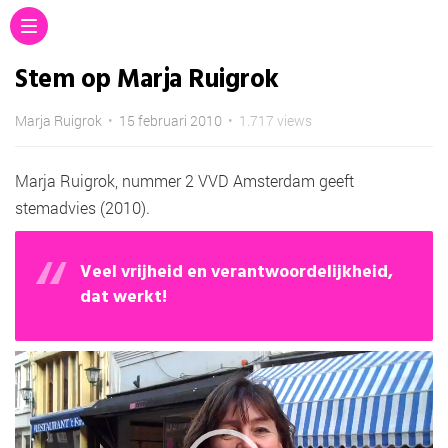
Stem op Marja Ruigrok
Marja Ruigrok
•
15 februari 2010
•
1.717 views
Marja Ruigrok, nummer 2 VVD Amsterdam geeft
stemadvies (2010).
Veel vrijheid en verantwoordelijkheid,
dat werkt!
Videospeler