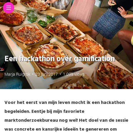
Een hackathon over gamification
Marja Ruigrok
•
23 juni 2017
•
1.099 views
Voor het eerst van mijn leven mocht ik een hackathon
begeleiden. Eentje bij mijn favoriete
marktonderzoekbureau nog wel! Het doel van de sessie
was concrete en kansrijke ideeën te genereren om