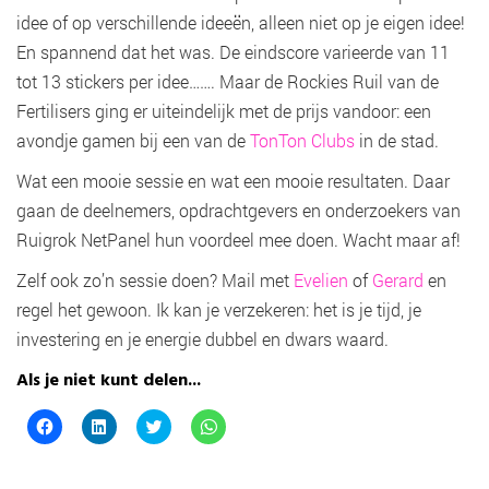
idee of op verschillende ideeën, alleen niet op je eigen idee!
En spannend dat het was. De eindscore varieerde van 11
tot 13 stickers per idee……. Maar de Rockies Ruil van de
Fertilisers ging er uiteindelijk met de prijs vandoor: een
avondje gamen bij een van de
TonTon Clubs
in de stad.
Wat een mooie sessie en wat een mooie resultaten. Daar
gaan de deelnemers, opdrachtgevers en onderzoekers van
Ruigrok NetPanel hun voordeel mee doen. Wacht maar af!
Zelf ook zo’n sessie doen? Mail met
Evelien
of
Gerard
en
regel het gewoon. Ik kan je verzekeren: het is je tijd, je
investering en je energie dubbel en dwars waard.
Als je niet kunt delen...
K
K
K
K
l
l
l
l
i
i
i
i
k
k
k
k
o
o
o
o