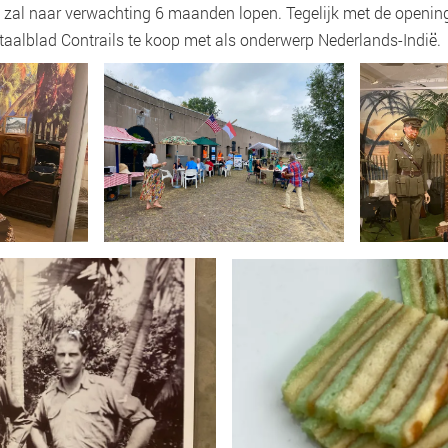
e zal naar verwachting 6 maanden lopen. Tegelijk met de opening
taalblad Contrails te koop met als onderwerp Nederlands-Indië.