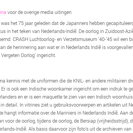
ina
voor de overige media uitingen
was het 75 jaar geleden dat de Japanners hebben gecapituleer
s in het teken van Nederlands-Indië. De oorlog in Zuidoost-Azi
oemd. CRASH Luchtoorlog- en Verzetsmuseum ’40-’45 wil een bi
an de herinnering aan wat er in Nederlands Indië is voorgevalle
De Vergeten Oorlog’ ingericht.
ma kennis met de uniformen die de KNIL- en andere militairen d
 Er is ook een Indische woonkamer ingericht om een indruk te g
landers en er is een maquette te zien van een Indisch woonhuis.
 in detail. In vitrines ziet u gebruiksvoorwerpen en artikelen uit 
te hangt informatie over de Mariniers in Nederlands Indië. Aan
an voor de oorlog, tijdens de oorlog, de Bersiap (vrijheidsstrijd), 
ands-Indië. Als basis daarvoor zijn foto’s uit de archieven van