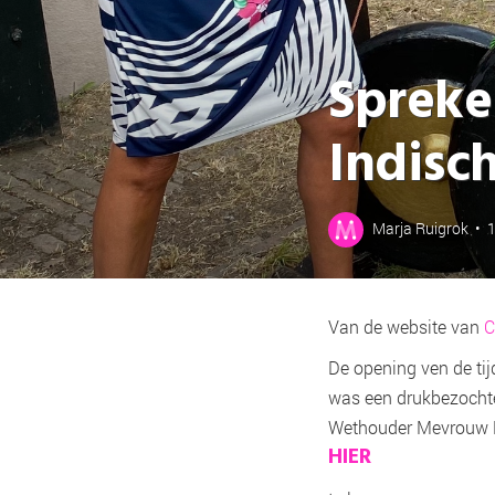
Spreken
Indisc
Marja Ruigrok
•
Van de website van
C
De opening ven de tij
was een drukbezochte
Wethouder Mevrouw 
HIER