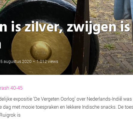
 is zilver, zwijgen is
h
15 augustus 2020
•
1.012 views
rash 40-45
delijke expositie ‘De Vergeten Oorlog’ over Nederlands-Indië was
 dag met mooie toespraken en lekkere Indische snacks. De toe
Ruigrok is