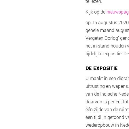
te lezen.
Kijk op de
nieuwspag
op 15 augustus 2020 
gehele maand augustu
Vergeten Oorlog’ gen
het in stand houden v
tijdelijke expositie ‘
DE EXPOSITIE
U maakt in een diora
uitrusting en wapens.
van de Indische Neder
daarvan is perfect tot
één zijde van de ruim
een tijdlijn getoond v
wederopbouw in Nederl