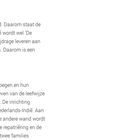
d. Daarom staat de
ë wordt wel ‘De
jdrage leveren aan
n. Daarom is een
roegen en hun
even van de leefwijze
 De inrichting
Nederlands-Indië. Aan
 de andere wand wordt
de repatriëring en de
 twee families