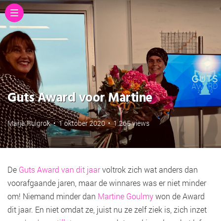
Guts Award voor Martine
Marja Ruigrok
•
1 oktober 2020
•
1.265 views
De
Guts Award van dit jaar
voltrok zich wat anders dan
voorafgaande jaren, maar de winnares was er niet minder
om! Niemand minder dan
Martine Goulmy
won de Award
dit jaar. En niet omdat ze, juist nu ze zelf ziek is, zich inzet