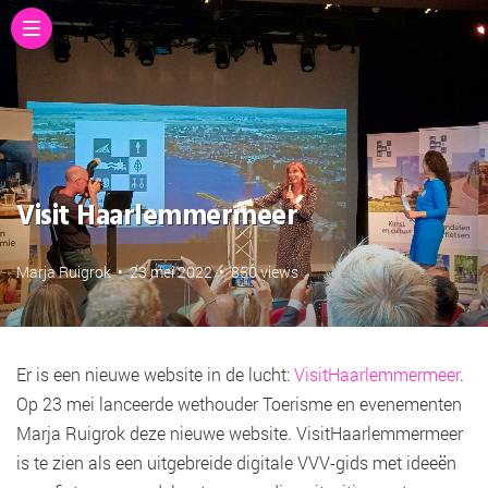
Visit Haarlemmermeer
Marja Ruigrok
•
23 mei 2022
•
850 views
Er is een nieuwe website in de lucht:
VisitHaarlemmermeer
.
Op 23 mei lanceerde wethouder Toerisme en evenementen
Marja Ruigrok deze nieuwe website. VisitHaarlemmermeer
is te zien als een uitgebreide digitale VVV-gids met ideeën