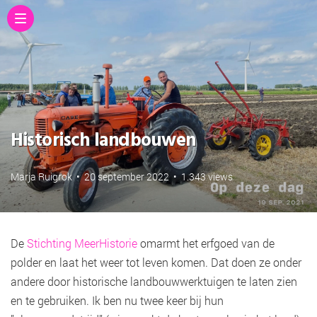
Historisch landbouwen
Marja Ruigrok
•
20 september 2022
•
1.343 views
De
Stichting MeerHistorie
omarmt het erfgoed van de
polder en laat het weer tot leven komen. Dat doen ze onder
andere door historische landbouwwerktuigen te laten zien
en te gebruiken. Ik ben nu twee keer bij hun