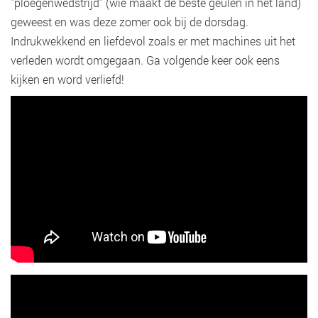
’’ploegenwedstrijd’’ (wie maakt de beste geulen in het land)
geweest en was deze zomer ook bij de dorsdag.
Indrukwekkend en liefdevol zoals er met machines uit het
verleden wordt omgegaan. Ga volgende keer ook eens
kijken en word verliefd!