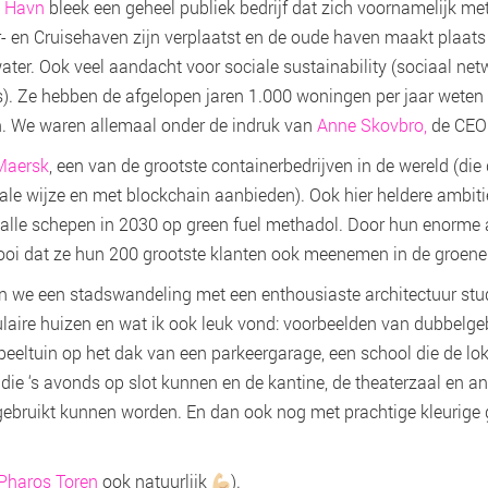
& Havn
bleek een geheel publiek bedrijf dat zich voornamelijk me
r- en Cruisehaven zijn verplaatst en de oude haven maakt plaat
r. Ook veel aandacht voor sociale sustainability (sociaal netw
). Ze hebben de afgelopen jaren 1.000 woningen per jaar weten t
in. We waren allemaal onder de indruk van
Anne Skovbro,
de CEO 
Maersk
, een van de grootste containerbedrijven in de wereld (die
tale wijze en met blockchain aanbieden). Ook hier heldere ambit
alle schepen in 2030 op green fuel methadol. Door hun enorme
ooi dat ze hun 200 grootste klanten ook meenemen in de groene
 we een stadswandeling met een enthousiaste architectuur stud
laire huizen en wat ik ook leuk vond: voorbeelden van dubbelge
peeltuin op het dak van een parkeergarage, een school die de lo
die ‘s avonds op slot kunnen en de kantine, de theaterzaal en an
ebruikt kunnen worden. En dan ook nog met prachtige kleurige
Pharos Toren
ook natuurlijk
).