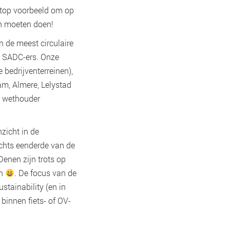
n top voorbeeld om op
en moeten doen!
n de meest circulaire
n SADC-ers. Onze
bedrijventerreinen),
am, Almere, Lelystad
s wethouder
nzicht in de
echts eenderde van de
enen zijn trots op
en
. De focus van de
stainability (en in
binnen fiets- of OV-