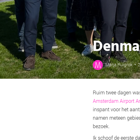
Denmark
Marja Ruigrok
•
Ruim twee dagen was 
Amsterdam Airport A
inspant voor het aan
namen meteen gebied
bezoek.
Ik schoof de eerste 