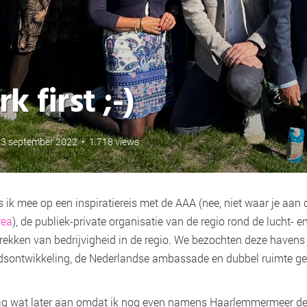
 first ;-)
23 september 2022
•
1.718 views
ik mee op een inspiratiereis met de AAA (nee, niet waar je aan 
rea
), de publiek-private organisatie van de regio rond de lucht- 
trekken van bedrijvigheid in de regio. We bezochten deze have
sontwikkeling, de Nederlandse ambassade en dubbel ruimte ge
dag wat later aan omdat ik nog even namens Haarlemmermeer d