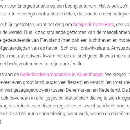
 voor Energietransitie op een bedrijventerrein. Het is ook zo’
 ruimte in energiecontracten te delen, dat zouden meer bedrijv
eel blije gezichten, want het ging om
Schiphol Trade Park
, een va
an de wereld. Dus ik zag stralende gezichten van de meegekome
de gedeputeerde van Flevoland (met ook een luchthaven en mooie 
 afgevaardigden van de haven, Schiphol, ontwikkelaars, Amsterd
us met dat netwerk kwam het ook al snel goed. Ik was mee al
 bedrijventerreinen in mijn portefeuille.
was aan de
Nederlandse ambassade in Kopenhagen
. We kregen i
eer even groot land, super veel fietsen) en verschillen (met sl
jn wat gezagsgetrouwer) tussen Denemarken en Nederland. De D
ook bovenaan in alle lijstjes en statistieken die wij te zien kreg
g is verdeeld over diverse regio’s en er is veel aandacht voor su
r met de 20 minuten samenleving, waar werk, wonen en recreëren 
).