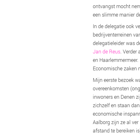
ontvangst mocht nemen
een slimme manier de
In de delegatie ook v
bedrijventerreinen v
delegatieleider was 
Jan de Reus
. Verder
en Haarlemmermeer. D
Economische zaken met
Mijn eerste bezoek 
overeenkomsten (ongev
inwoners en Denen zi
zichzelf en staan dan 
economische inspannin
Aalborg zijn ze al ve
afstand te bereiken is