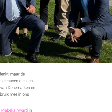
denkt, maar de
en zeehaven die zich
ns van Denemarken en
bruik mee in ons
e
Plabeka Award
in