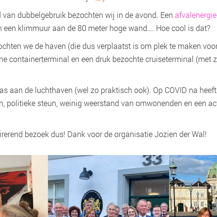
d van dubbelgebruik bezochten wij in de avond. Een
afvalenergie
n een klimmuur aan de 80 meter hoge wand…. Hoe cool is dat?
chten we de haven (die dus verplaatst is om plek te maken voo
ne containerterminal en een druk bezochte cruiseterminal (met z
as aan de luchthaven (wel zo praktisch ook). Op COVID na heeft
n, politieke steun, weinig weerstand van omwonenden en een acti
irerend bezoek dus! Dank voor de organisatie Jozien der Wal!