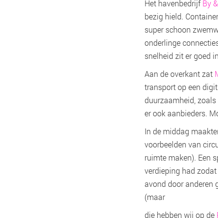
Het havenbedrijf
By 
bezig hield. Containe
super schoon zwemwate
onderlinge connecties
snelheid zit er goed 
Aan de overkant zat
transport op een digi
duurzaamheid, zoals 
er ook aanbieders. M
In de middag maakten
voorbeelden van circu
ruimte maken). Een s
verdieping had zodat 
avond door anderen g
(maar
die hebben wij op de