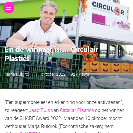
En de winnaar is…. Circulair
Plastics
Marja Ruigrok
•
11 oktober 2022
•
927 views
“Een supermooie eer en erkenning voor onze activiteiten”,
zo reageert
Jaap Buis
van
Circular Plastics
op het winnen
van de SHARE Award 2022. Maandag 10 oktober mocht
wethouder Marja Ruigrok (Economische zaken) hem