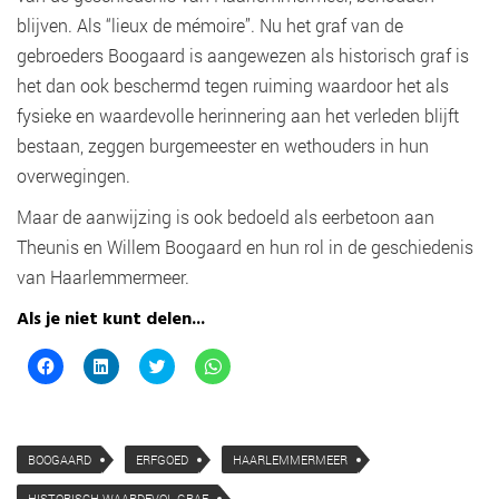
blijven. Als “lieux de mémoire”. Nu het graf van de
gebroeders Boogaard is aangewezen als historisch graf is
het dan ook beschermd tegen ruiming waardoor het als
fysieke en waardevolle herinnering aan het verleden blijft
bestaan, zeggen burgemeester en wethouders in hun
overwegingen.
Maar de aanwijzing is ook bedoeld als eerbetoon aan
Theunis en Willem Boogaard en hun rol in de geschiedenis
van Haarlemmermeer.
Als je niet kunt delen...
K
K
K
K
l
l
l
l
i
i
i
i
k
k
k
k
o
o
o
o
m
m
m
m
t
o
t
t
BOOGAARD
ERFGOED
HAARLEMMERMEER
e
p
e
e
d
L
d
d
e
i
e
e
HISTORISCH WAARDEVOL GRAF