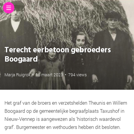
Terecht eerbetoon gebroeders
Boogaard
Marja Ruigrok
•
15 maart 2023
•
794 views
Het graf van de broers en verzetshelden Theunis en Willem
Boogaard op de gemeentelijke begraafplaats Taxushof in
Nieuw-Vennep is aangewezen als ‘historisch waardevol
graf’. Burgemeester en wethouders hebben dit besloten.