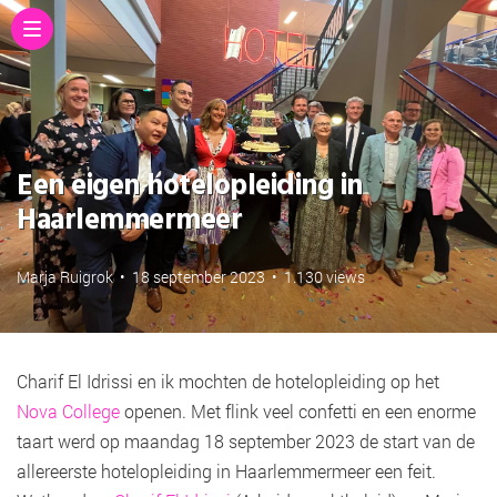
Een eigen hotelopleiding in
Haarlemmermeer
Marja Ruigrok
•
18 september 2023
•
1.130 views
Charif El Idrissi en ik mochten de hotelopleiding op het
Nova College
openen. Met flink veel confetti en een enorme
taart werd op maandag 18 september 2023 de start van de
allereerste hotelopleiding in Haarlemmermeer een feit.