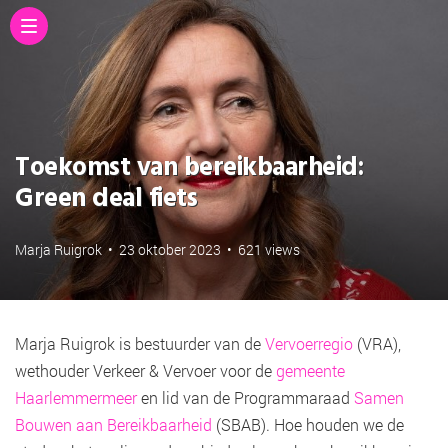
Toekomst van bereikbaarheid:
Green deal fiets
Marja Ruigrok
•
23 oktober 2023
•
621 views
Marja Ruigrok is bestuurder van de
Vervoerregio
(VRA),
wethouder Verkeer & Vervoer voor de
gemeente
Haarlemmermeer
en lid van de Programmaraad
Samen
Bouwen aan Bereikbaarheid
(SBAB). Hoe houden we de