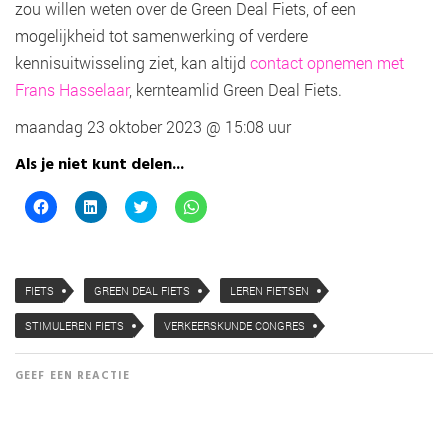
zou willen weten over de Green Deal Fiets, of een
mogelijkheid tot samenwerking of verdere
kennisuitwisseling ziet, kan altijd
contact opnemen met
Frans Hasselaar
, kernteamlid Green Deal Fiets.
maandag 23 oktober 2023 @ 15:08 uur
Als je niet kunt delen...
K
K
K
K
l
l
l
l
i
i
i
i
k
k
k
k
o
o
o
o
m
m
m
m
t
o
t
t
FIETS
GREEN DEAL FIETS
LEREN FIETSEN
e
p
e
e
d
L
d
d
e
i
e
e
STIMULEREN FIETS
VERKEERSKUNDE CONGRES
l
n
l
l
e
k
e
e
n
e
n
n
o
d
m
o
GEEF EEN REACTIE
p
I
e
p
F
n
t
W
a
t
T
h
c
e
w
a
e
d
i
t