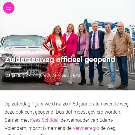
Zuiderzeeweg officieel geopend
Marja Ruigrok
•
1 juni 2024
•
586 views
Op zaterdag 1 juni werd na zo’n 50 jaar praten over de weg,
deze ook echt geopend! Dus dat moest gevierd worden.
Samen met
Kees Schilder
, de wethouder van Edam-
Volendam, mocht ik namens de
Vervoerregio
de weg